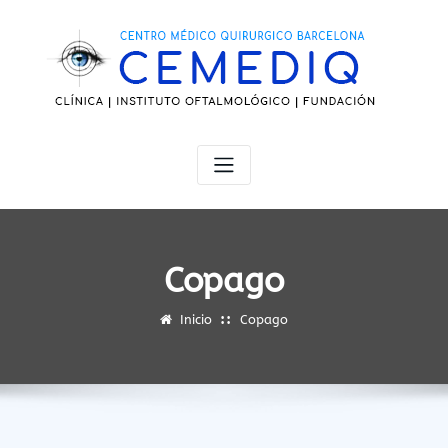
Saltar
al
contenido
Copago
Inicio
Copago