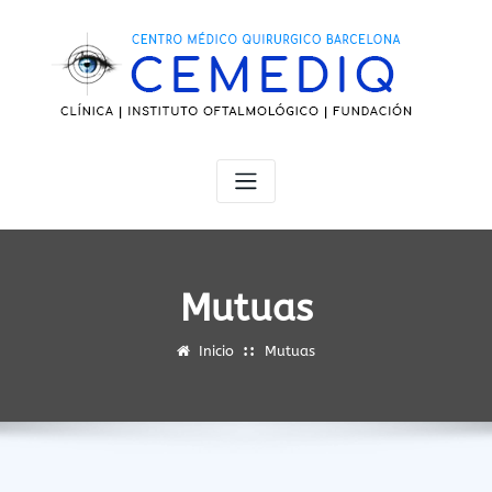
Saltar
al
contenido
Mutuas
Inicio
Mutuas