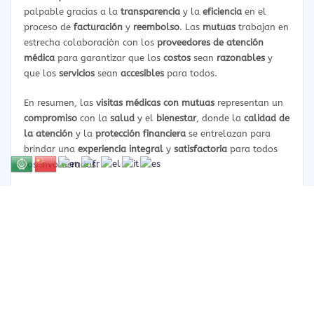
palpable gracias a la
transparencia
y la
eficiencia
en el
proceso de
facturación
y
reembolso
. Las
mutuas
trabajan en
estrecha colaboración con los
proveedores de atención
médica
para garantizar que los
costos
sean
razonables
y
que los
servicios
sean
accesibles
para todos.
En resumen, las
visitas médicas con mutuas
representan un
compromiso
con la
salud
y el
bienestar
, donde la
calidad de
la atención
y la
protección financiera
se entrelazan para
brindar una
experiencia integral
y
satisfactoria
para todos
los involucrados.
Copyright © 2024 | Powered by
WordPress
|
Clínica
Cemediq