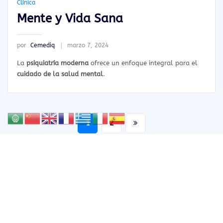
Clínica
Mente y Vida Sana
por
Cemediq
marzo 7, 2024
La
psiquiatría moderna
ofrece un enfoque integral para el
cuidado de la salud mental
.
Paginación
1
2
de
entradas
Copyright © 2024 | Powered by
WordPress
|
Clínica
Cemediq